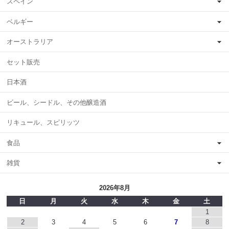
スペイン
ベルギー
オーストラリア
セット販売
日本酒
ビール、シードル、その他醸造酒
リキュール、スピリッツ
食品
雑貨
2026年8月
日
月
火
水
木
金
土
1
2
3
4
5
6
7
8