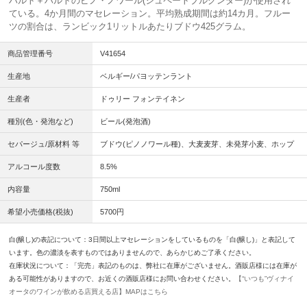
ハルト＋ハルトのピノ・ノワール(シュペートブルグンダー)が使用され
ている。4か月間のマセレーション。平均熟成期間は約14カ月。フルー
ツの割合は、ランビック1リットルあたりブドウ425グラム。
商品管理番号
V41654
生産地
ベルギー/パヨッテンラント
生産者
ドゥリー フォンテイネン
種別(色・発泡など)
ビール(発泡酒)
セパージュ/原材料 等
ブドウ(ピノノワール種)、大麦麦芽、未発芽小麦、ホップ
アルコール度数
8.5%
内容量
750ml
希望小売価格(税抜)
5700円
白(醸し)の表記について：3日間以上マセレーションをしているものを「白(醸し)」と表記して
います。色の濃淡を表すものではありませんので、あらかじめご了承ください。
在庫状況について：「完売」表記のものは、弊社に在庫がございません。酒販店様には在庫が
ある可能性がありますので、お近くの酒販店様にお問い合わせください。
【“いつも”ヴィナイ
オータのワインが飲める店買える店】MAPはこちら