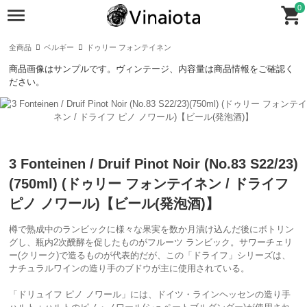
0
全商品
ベルギー
ドゥリー フォンテイネン
商品画像はサンプルです。ヴィンテージ、内容量は商品情報をご確認く
ださい。
3 Fonteinen / Druif Pinot Noir (No.83 S22/23)
(750ml) (ドゥリー フォンテイネン / ドライフ
ピノ ノワール)【ビール(発泡酒)】
樽で熟成中のランビックに様々な果実を数か月漬け込んだ後にボトリン
グし、瓶内2次醗酵を促したものがフルーツ ランビック。サワーチェリ
ー(クリーク)で造るものが代表的だが、この「ドライフ」シリーズは、
ナチュラルワインの造り手のブドウが主に使用されている。
「ドリュイフ ピノ ノワール」には、ドイツ・ラインヘッセンの造り手