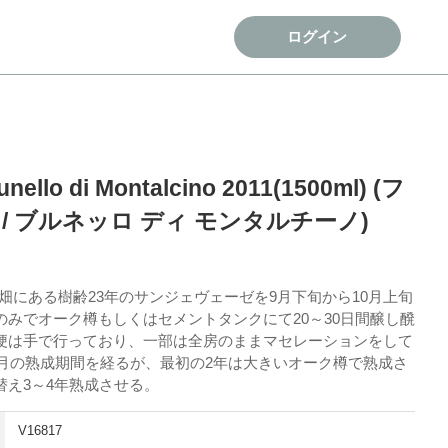
ログイン
unello di Montalcino 2011(1500ml) (フ
/ ブルネッロ ディ モンタルチーノ)
の畑にある樹齢23年のサンジェヴェーゼを9月下旬から10月上旬
のみでオーク樽もしくはセメントタンクにて20～30日間醸し醗
梗は手で行っており、一部は全房のままマセレーションをして
か月の熟成期間を経るが、最初の2年は大きいオーク樽で熟成さ
替え3～4年熟成させる。
V16817