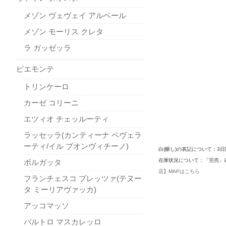
メゾン ヴェヴェイ アルベール
メゾン モーリス クレタ
ラ ガッゼッラ
ピエモンテ
トリンケーロ
カーゼ コリーニ
エツィオ チェッルーティ
ラッセッラ(カンティーナ ペヴェラ
ーティ/イル ブオンヴィチーノ)
白(醸し)の表記について：
在庫状況について：「完売」
ボルガッタ
店】MAPはこちら
フランチェスコ ブレッツァ(テヌー
タ ミーリアヴァッカ)
アッコマッソ
バルトロ マスカレッロ