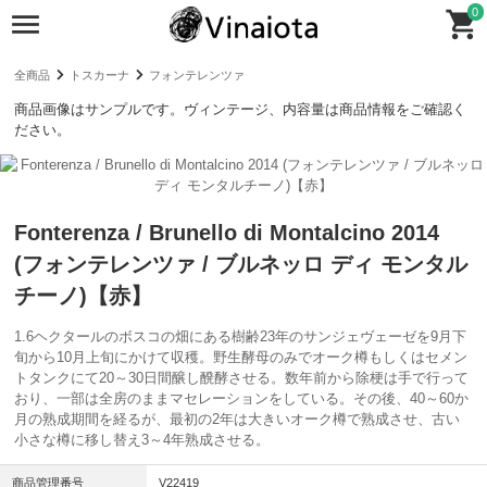
0
全商品
トスカーナ
フォンテレンツァ
商品画像はサンプルです。ヴィンテージ、内容量は商品情報をご確認く
ださい。
Fonterenza / Brunello di Montalcino 2014
(フォンテレンツァ / ブルネッロ ディ モンタル
チーノ)【赤】
1.6ヘクタールのボスコの畑にある樹齢23年のサンジェヴェーゼを9月下
旬から10月上旬にかけて収穫。野生酵母のみでオーク樽もしくはセメン
トタンクにて20～30日間醸し醗酵させる。数年前から除梗は手で行って
おり、一部は全房のままマセレーションをしている。その後、40～60か
月の熟成期間を経るが、最初の2年は大きいオーク樽で熟成させ、古い
小さな樽に移し替え3～4年熟成させる。
商品管理番号
V22419