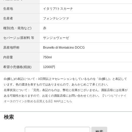
生産地
イタリア/トスカーナ
生産者
フォンテレンツァ
種別(色・発泡など)
赤
セパージュ/原材料 等
サンジョヴェーゼ
原産地呼称
Brunello di Montalcino DOCG
内容量
750ml
希望小売価格(税抜)
12000円
白(醸し)の表記について：3日間以上マセレーションをしているものを「白(醸し)」と表記して
います。色の濃淡を表すものではありませんので、あらかじめご了承ください。
在庫状況について：「完売」表記のものは、弊社に在庫がございません。酒販店様には在庫が
ある可能性がありますので、お近くの酒販店様にお問い合わせください。
【“いつも”ヴィナイ
オータのワインが飲める店買える店】MAPはこちら
検索
検索