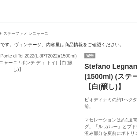
ステーファノ レニャーニ
ルです。ヴィンテージ、内容量は商品情報をご確認ください。
完売
Stefano Legnani
(1500ml) (
【白(醸し)】
ビオディナミの約1ヘクタ
前。
マセレーションは約1週
グ。「ル ガルー」とブド
澄み部分を夏前にボトリ