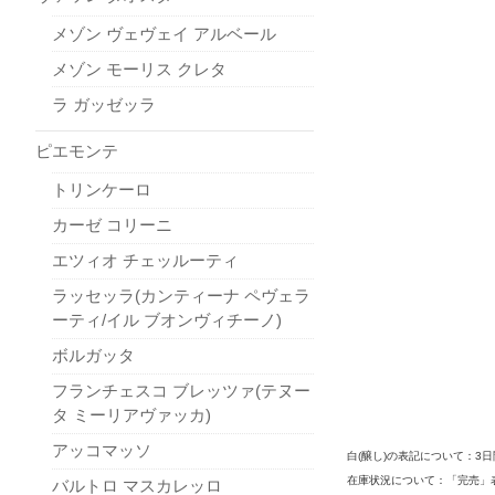
メゾン ヴェヴェイ アルベール
メゾン モーリス クレタ
ラ ガッゼッラ
ピエモンテ
トリンケーロ
カーゼ コリーニ
エツィオ チェッルーティ
ラッセッラ(カンティーナ ペヴェラ
ーティ/イル ブオンヴィチーノ)
ボルガッタ
フランチェスコ ブレッツァ(テヌー
タ ミーリアヴァッカ)
アッコマッソ
白(醸し)の表記について：
在庫状況について：「完売」
バルトロ マスカレッロ