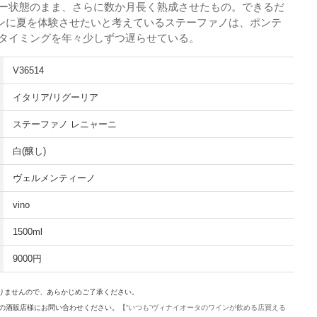
リー状態のまま、さらに数か月長く熟成させたもの。できるだ
ンに夏を体験させたいと考えているステーファノは、ポンテ
のタイミングを年々少しずつ遅らせている。
V36514
イタリア/リグーリア
ステーファノ レニャーニ
白(醸し)
ヴェルメンティーノ
vino
1500ml
9000円
ありませんので、あらかじめご了承ください。
の酒販店様にお問い合わせください。
【“いつも”ヴィナイオータのワインが飲める店買える