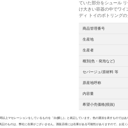
ていた部分をシュール 
け大きい容器の中でワイ
ディ トイのボトリング
商品管理番号
生産地
生産者
種別(色・発泡など)
セパージュ/原材料 等
原産地呼称
内容量
希望小売価格(税抜)
3日間以上マセレーションをしているものを「白(醸し)」と表記しています。色の濃淡を表すものでは
表記のものは、弊社に在庫がございません。酒販店様には在庫がある可能性がありますので、お近く