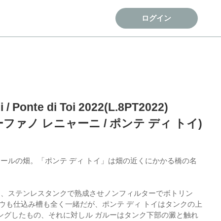
ログイン
 / Ponte di Toi 2022(L.8PT2022)
ステーファノ レニャーニ / ポンテ ディ トイ)
ールの畑。「ポンテ ディ トイ」は畑の近くにかかる橋の名
間、ステンレスタンクで熟成させノンフィルターでボトリン
ウも仕込み槽も全く一緒だが、ポンテ ディ トイはタンクの上
ングしたもの、それに対しル ガルーはタンク下部の澱と触れ